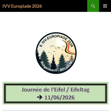
Zoeken
IVV Europiade 2026
SPRING
PRIMAI
NAAR
MENU
DE
INHOUD