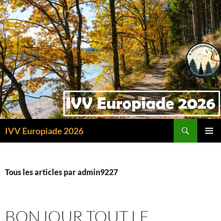
Recherche
IVV Europiade 2026
ALLER
MENU
AU
PRINCI
CONTENU
Tous les articles par admin9227
BONJOUR TOUT LE