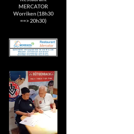
MERCATOR
Worriken (18h30
==> 20h30)